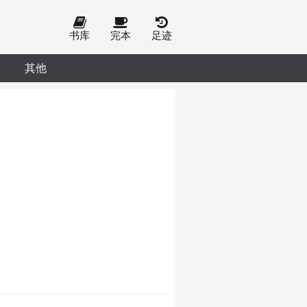
书库
完本
足迹
其他