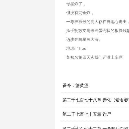
母星炸了，
但没有完全炸，
一尊神祇般的庞大存在自地心走出
挥手抚散支离破碎蛋壳状的板块残
迈步奔向星辰大海。
地球i＇free
某知名第四天灾我们还没上车啊
番外：蟹黄堡
第二千七百七十八章 赤化（诸君
以及全书完！）
第二千七百七十五章 诈尸
第二千七百七十二章 一条腿让白