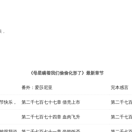
，
骸，
《母星瞒着我们偷偷化形了》最新章节
番外：爱莎尼亚
完本感言
春节快乐，
第二千七百七十七章 借壳上市
第二千七
第二千七百七十四章 血肉飞升
第二千七百
娘娘跟我说
第二千七百七十一章 尚能饭否
第二千七百