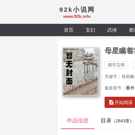
92k小说网
www.92k.info
首页
玄幻
武侠
都
母星瞒着
都市言情
关键字：母星瞒
番外
最新章节：
开始阅读
作品信息
目录
（2843章）