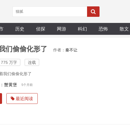
市
历史
侦探
网游
科幻
恐怖
散文
我们偷偷化形了
作者：
秦不让
775 万字
连载
着我们偷偷化形了
：蟹黄堡
5个月前
最近阅读