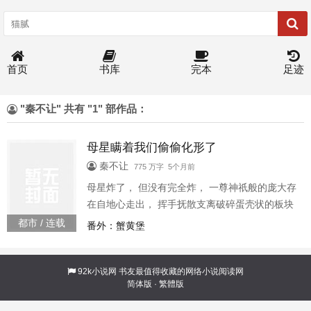
首页
书库
完本
足迹
"秦不让" 共有 "1" 部作品：
母星瞒着我们偷偷化形了
秦不让
775 万字 5个月前
母星炸了， 但没有完全炸， 一尊神祇般的庞大存
在自地心走出， 挥手抚散支离破碎蛋壳状的板块
残骸， 迈步奔向星辰大海。 地球i＇free 某知名第
都市 / 连载
番外：蟹黄堡
四天灾我们还没上车啊
92k小说网
书友最值得收藏的网络小说阅读网
简体版
·
繁體版