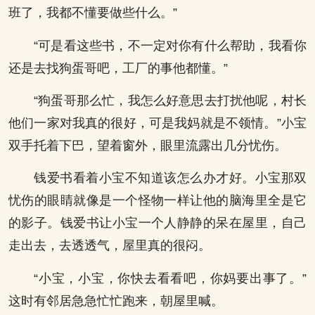
班了，我都不懂要做些什么。”
“可是看这些书，不一定对你有什么帮助，我看你
还是去找狗蛋哥吧，工厂的事他都懂。”
“狗蛋哥那么忙，我怎么好意思去打扰他呢，村长
他们一家对我真的很好，可是我妈就是不领情。”小宝
双手托着下巴，望着窗外，眼里流露出几分忧伤。
钱爱书看着小宝不知道该怎么办才好。小宝那双
忧伤的眼睛就像是一个怪物一样让他的脑海里全是它
的影子。钱爱书让小宝一个人静静的呆在屋里，自己
走出去，去透透气，屋里真的很闷。
“小宝，小宝，你快去看看吧，你妈要出事了。”
这时有邻居急急忙忙跑来，朝屋里喊。