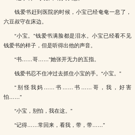
钱爱书赶到医院的时候，小宝已经奄奄一息了，
六豆叔守在床边。
“小宝。”钱爱书满脸都是泪水。小宝已经看不见
钱爱书的样子，但是听得出他的声音。
“书……哥……”她张开无力的五指。
钱爱书忍不住冲过去抓住小宝的手。“小宝。”
“别怪我妈……书……书……哥，我，好害
怕……”
“小宝，别怕，我在这。”
“记得……常回来，看我，带，带……”