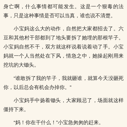
身亡啊，什么事情都可能发生。这是一个狠毒的法
事，只是这种事情是否可以当真，谁也说不清楚。
小宝妈这么大的动作，自然把大家都招去了。六
豆和其他村干部都到了地头要拆了她埋的那根竿子。
小宝妈自然不干，双方就这样说着说着动了手。小宝
妈就一个人当然处在下风，情急之中，她操起刚用来
挖坑的大锄头。
“谁敢拆了我的竿子，我就砸谁，就算今天没砸死
你，以后总会有机会办掉你。”
小宝妈手中扬着锄头，大家顾忌了，场面就这样
僵持下来。
“妈！你在干什么！”小宝急匆匆的赶来。