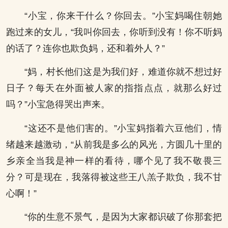
“小宝，你来干什么？你回去。”小宝妈喝住朝她
跑过来的女儿，“我叫你回去，你听到没有！你不听妈
的话了？连你也欺负妈，还和着外人？”
“妈，村长他们这是为我们好，难道你就不想过好
日子？每天在外面被人家的指指点点，就那么好过
吗？”小宝急得哭出声来。
“这还不是他们害的。”小宝妈指着六豆他们，情
绪越来越激动，“从前我是多么的风光，方圆几十里的
乡亲全当我是神一样的看待，哪个见了我不敬畏三
分？可是现在，我落得被这些王八羔子欺负，我不甘
心啊！”
“你的生意不景气，是因为大家都识破了你那套把