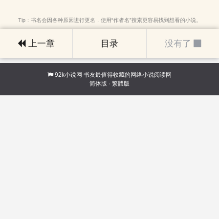
Tip：书名会因各种原因进行更名，使用“作者名”搜索更容易找到想看的小说。
上一章
目录
没有了
92k小说网
书友最值得收藏的网络小说阅读网
简体版
·
繁體版