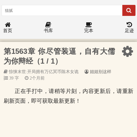
首页
书库
完本
足迹
第1563章 你尽管装逼，自有大儒
为你辩经（1 / 1）
惊悚末世:开局拥有万亿冥币陈木女诡
姐姐别这样
39 字
2个月前
正在手打中，请稍等片刻，内容更新后，请重新
刷新页面，即可获取最新更新！