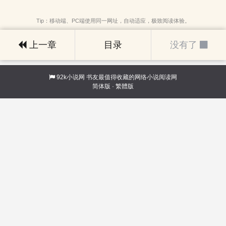
Tip：移动端、PC端使用同一网址，自动适应，极致阅读体验。
上一章
目录
没有了
92k小说网
书友最值得收藏的网络小说阅读网
简体版
·
繁體版