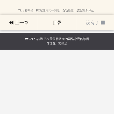
Tip：移动端、PC端使用同一网址，自动适应，极致阅读体验。
上一章
目录
没有了
92k小说网
书友最值得收藏的网络小说阅读网
简体版
·
繁體版