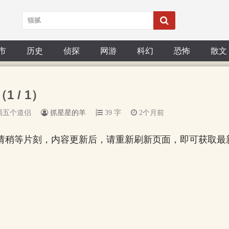
市
历史
侦探
网游
科幻
恐怖
散文
1 / 1）
局五个道侣
抓星星的羊
39 字
2个月前
请稍等片刻，内容更新后，请重新刷新页面，即可获取最