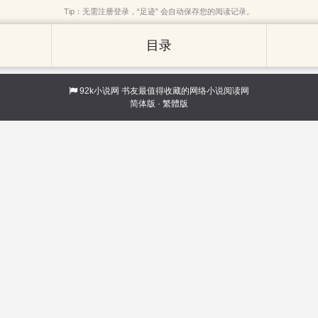
Tip：无需注册登录，“足迹” 会自动保存您的阅读记录。
目录
92k小说网
书友最值得收藏的网络小说阅读网
简体版
·
繁體版