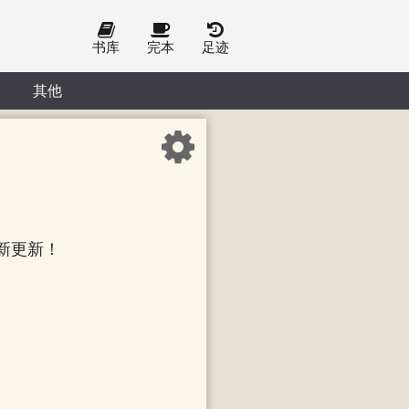
书库
完本
足迹
其他
新更新！