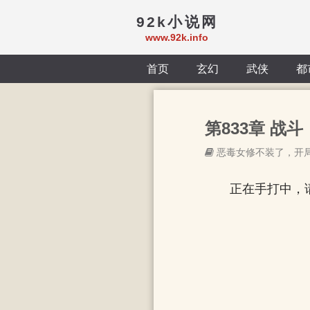
92k小说网
www.92k.info
首页
玄幻
武侠
都
第833章 战斗（
恶毒女修不装了，开
正在手打中，