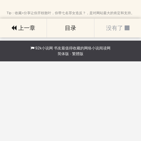
Tip：收藏+分享让你开枝散叶，你带七名罪女造反？，是对网站最大的肯定和支持。
上一章
目录
没有了
92k小说网
书友最值得收藏的网络小说阅读网
简体版
·
繁體版