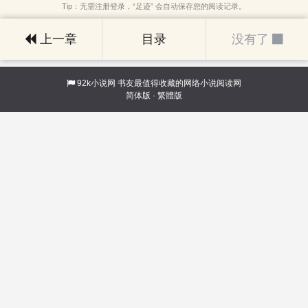
Tip：无需注册登录，“足迹” 会自动保存您的阅读记录。
上一章
目录
没有了
92k小说网
书友最值得收藏的网络小说阅读网
简体版
·
繁體版