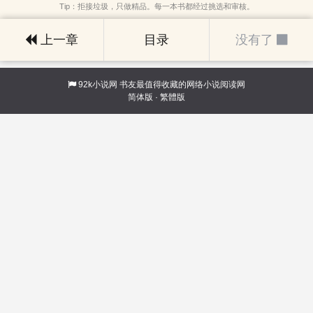
Tip：拒接垃圾，只做精品。每一本书都经过挑选和审核。
上一章
目录
没有了
92k小说网
书友最值得收藏的网络小说阅读网
简体版
·
繁體版