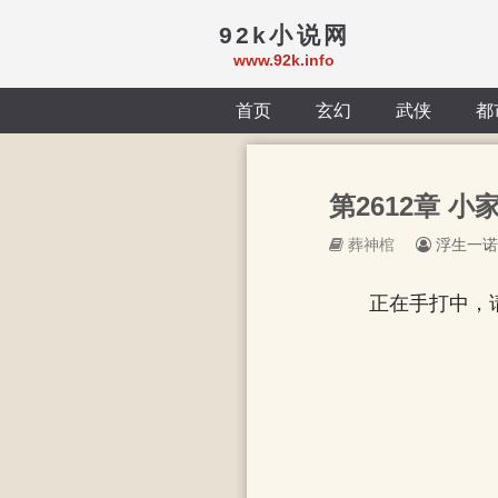
92k小说网
www.92k.info
首页
玄幻
武侠
都
第2612章 
葬神棺
浮生一诺
正在手打中，