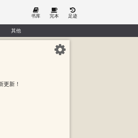
书库
完本
足迹
其他
新更新！