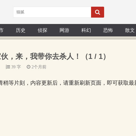
市
历史
侦探
网游
科幻
恐怖
散文
小家伙，来，我带你去杀人！（1 / 1）
39 字
2个月前
请稍等片刻，内容更新后，请重新刷新页面，即可获取最