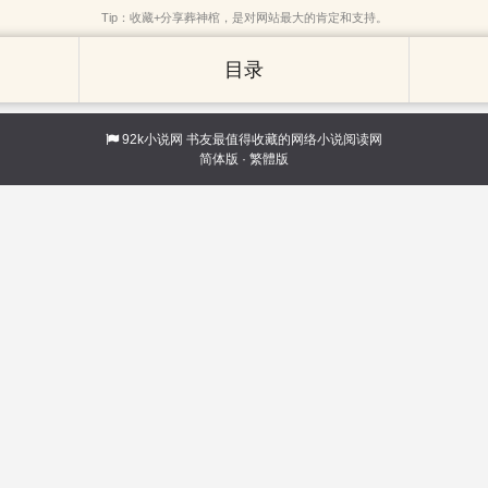
Tip：收藏+分享葬神棺，是对网站最大的肯定和支持。
目录
92k小说网
书友最值得收藏的网络小说阅读网
简体版
·
繁體版