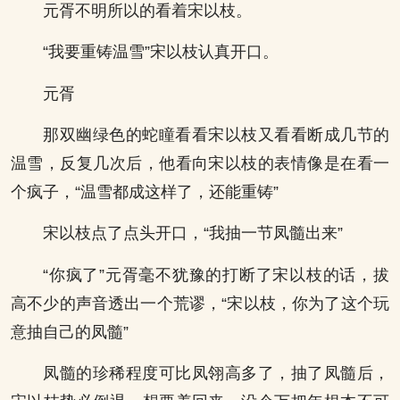
元胥不明所以的看着宋以枝。
“我要重铸温雪”宋以枝认真开口。
元胥
那双幽绿色的蛇瞳看看宋以枝又看看断成几节的
温雪，反复几次后，他看向宋以枝的表情像是在看一
个疯子，“温雪都成这样了，还能重铸”
宋以枝点了点头开口，“我抽一节凤髓出来”
“你疯了”元胥毫不犹豫的打断了宋以枝的话，拔
高不少的声音透出一个荒谬，“宋以枝，你为了这个玩
意抽自己的凤髓”
凤髓的珍稀程度可比凤翎高多了，抽了凤髓后，