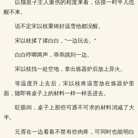
以猫崽子主人重伤的程度来看，估摸一时半儿也
醒不来。
说不定宋以枝重铸好温雪他都没醒。
宋以枝揉了揉白白，“一边玩去。”
白白哼唧两声，乖乖跳到一边。
宋以枝找一处空地，拿出炼器炉后放上异火。
等温度升上去后，宋以枝将温雪放在炼器炉里
面，随即将桌子上的材料一样一样丢进去。
眨眼间，桌子上那些可遇不可求的材料消减了大
半。
元胥在一边看着不禁有些肉疼，可同时也能明白