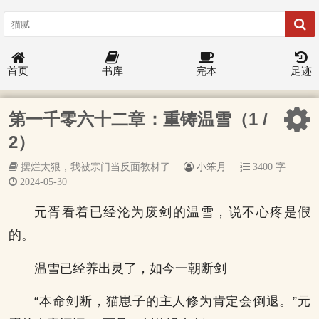
首页
书库
完本
足迹
第一千零六十二章：重铸温雪（1 /
2）
摆烂太狠，我被宗门当反面教材了
小笨月
3400 字
2024-05-30
元胥看着已经沦为废剑的温雪，说不心疼是假
的。
温雪已经养出灵了，如今一朝断剑
“本命剑断，猫崽子的主人修为肯定会倒退。”元