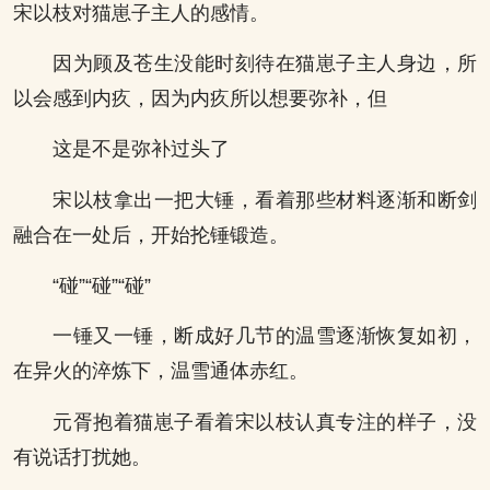
宋以枝对猫崽子主人的感情。
因为顾及苍生没能时刻待在猫崽子主人身边，所
以会感到内疚，因为内疚所以想要弥补，但
这是不是弥补过头了
宋以枝拿出一把大锤，看着那些材料逐渐和断剑
融合在一处后，开始抡锤锻造。
“碰”“碰”“碰”
一锤又一锤，断成好几节的温雪逐渐恢复如初，
在异火的淬炼下，温雪通体赤红。
元胥抱着猫崽子看着宋以枝认真专注的样子，没
有说话打扰她。