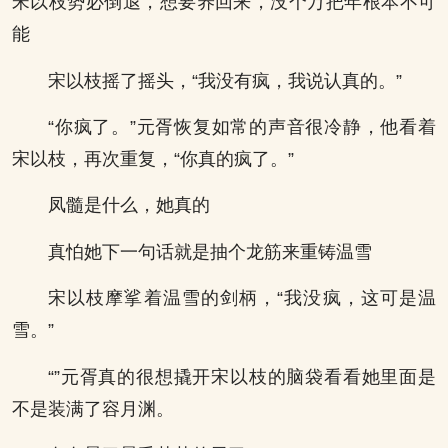
宋以枝势必倒退，想要养回来，没个万把年根本不可
能
宋以枝摇了摇头，“我没有疯，我说认真的。”
“你疯了。”元胥恢复如常的声音很冷静，他看着
宋以枝，再次重复，“你真的疯了。”
凤髓是什么，她真的
真怕她下一句话就是抽个龙筋来重铸温雪
宋以枝摩挲着温雪的剑柄，“我没疯，这可是温
雪。”
“”元胥真的很想撬开宋以枝的脑袋看看她里面是
不是装满了容月渊。