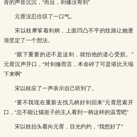
胥的声音沉沉，“而且，剑修没有剑”
元胥没忍住叹了一口气。
宋以枝摩挲着剑柄，上面凹凸不平的纹路让她逐
渐坚定了一个想法。
“眼下重要的还不是这剑，就怕他的道心受损。”
元胥沉声开口，“对剑修而言，本命碎了可是堪比天塌
下来啊”
宋以枝应了一声表示自己听到了。
“要不我现在重新去找几柄好剑回来”元胥思索开
口，“总不能让猫崽子的主人看到一柄这样的温雪吧”
宋以枝抬头看向元胥，目光灼灼，“我想好了”