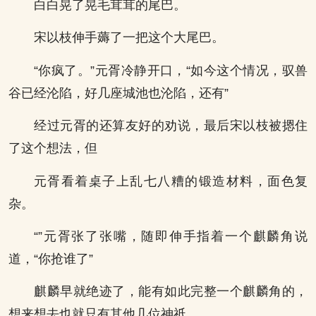
白白晃了晃毛茸茸的尾巴。
宋以枝伸手薅了一把这个大尾巴。
“你疯了。”元胥冷静开口，“如今这个情况，驭兽
谷已经沦陷，好几座城池也沦陷，还有”
经过元胥的还算友好的劝说，最后宋以枝被摁住
了这个想法，但
元胥看着桌子上乱七八糟的锻造材料，面色复
杂。
“”元胥张了张嘴，随即伸手指着一个麒麟角说
道，“你抢谁了”
麒麟早就绝迹了，能有如此完整一个麒麟角的，
想来想去也就只有其他几位神祇。