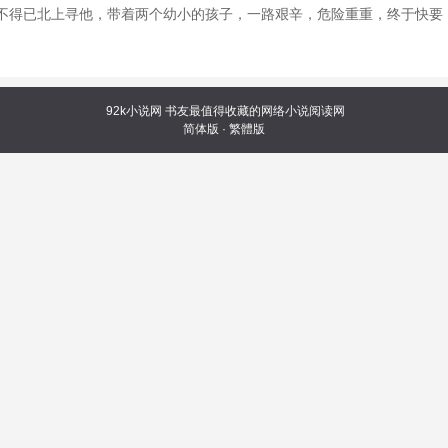
不得已北上寻他，带着两个幼小的孩子，一路艰辛，危险重重，终于快要
92k小说网
书友最值得收藏的网络小说阅读网
简体版
·
繁體版