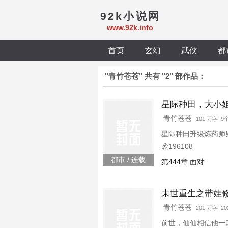
92k小说网
www.92k.info
首页
玄幻
武侠
都
"青竹苍苍" 共有 "2" 部作品：
星际种田，大小
青竹苍苍
101 万字 
星际种田升级炼药师
袭196108
都市 / 连载
第444章 面对
末世重生之带娃
青竹苍苍
201 万字 202
前世，仙仙相信他一