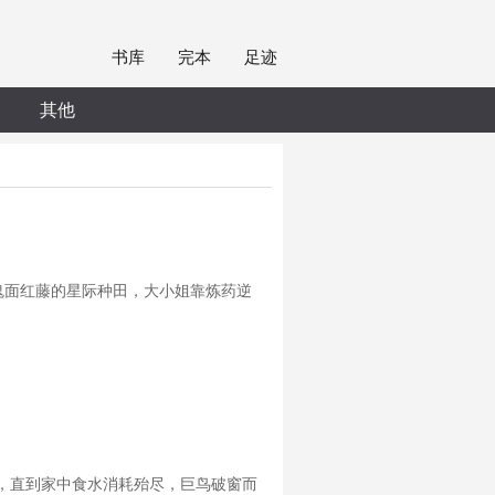
书库
完本
足迹
其他
鬼面红藤的星际种田，大小姐靠炼药逆
，直到家中食水消耗殆尽，巨鸟破窗而