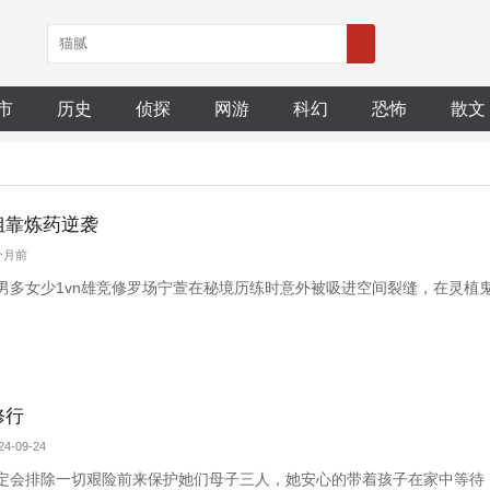
市
历史
侦探
网游
科幻
恐怖
散文
姐靠炼药逆袭
9个月前
男多女少1vn雄竞修罗场宁萱在秘境历练时意外被吸进空间裂缝，在灵植
修行
4-09-24
定会排除一切艰险前来保护她们母子三人，她安心的带着孩子在家中等待