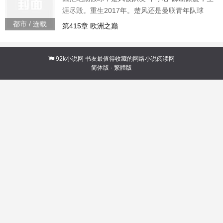
涯尽毁。重生2017年。楚风还是曼联青年队球
员。水深火热的曼联，再度陷入绝境穆里尼奥的
都市 / 连载
第415章 欧洲之巅
第二年夺冠定律，会不会被打破伊布的欧冠梦，
谁能帮他实现伊布也许楚风才是上帝c罗如果皇马
拥有楚风，我觉得有机会实现欧冠五连冠梅西如
92k小说网
书友最值得收藏的网络小说阅读网
简体版
·
繁體版
果有机会，我想成为楚风的队友。