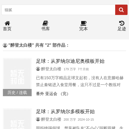
首页
书库
完本
足迹
"醉登太白楼" 共有 "2" 部作品：
足球：从罗纳尔迪尼奥模板开始
醉登太白楼
179 万字 7个月前
已有150万字精品足球文起初，没有人在意滕哈赫
禁止秦铭进入食堂用餐，这只不过是一个教练对
球员的压迫足球从罗纳尔迪尼奥模板开始195260
历史 / 连载
番外 亚运会 （完）
足球：从罗纳尔多模板开始
醉登太白楼
200 万字 2024-10-15
因拒绝踢假球，楚风被队友“不小心”踩断跟腱，生