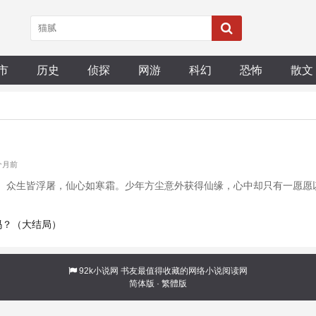
市
历史
侦探
网游
科幻
恐怖
散文
2个月前
。众生皆浮屠，仙心如寒霜。少年方尘意外获得仙缘，心中却只有一愿愿
来吗？（大结局）
92k小说网
书友最值得收藏的网络小说阅读网
简体版
·
繁體版