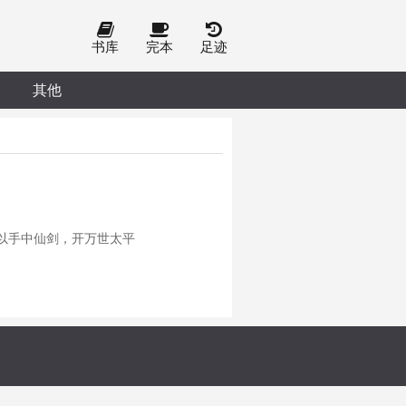
书库
完本
足迹
其他
以手中仙剑，开万世太平