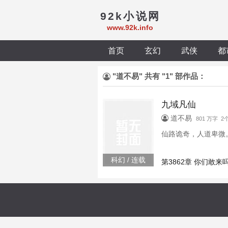
92k小说网
www.92k.info
首页
玄幻
武侠
都
"道不易" 共有 "1" 部作品：
九域凡仙
道不易
801 万字 
仙路诡奇，人道卑微
科幻 / 连载
第3862章 你们敢