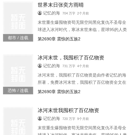
世界末日张奕方雨晴
少物资他直接掏空一座超级商场价值百亿的仓库
住的不舒服他打造了一座堪比末日堡垒的超级安
记忆的海
704 万字 2个月前
全屋末日来临，别人都冻成狗
末世重生爆囤物资苟无限空间黑化复仇不圣母全
球进入冰河时代，寒冰末世来临，星球95的人类
全部丧生上一世，张奕因为心地善良，结果被自
都市 / 连载
第2690章 震惊的五族2
己帮助过的人杀死了。重生回到寒冰末世前一个
月，张奕觉醒空间异能，开始疯狂的囤积物资缺
冰河末世，我囤积了百亿物资
少物资他直接掏空一座超级商场价值百亿的仓库
住的不舒服他打造了一座堪比末日堡垒的超级安
记忆的海
731 万字 4个月前
全屋末日来临，别人都冻成狗
冰河末世，我囤积了百亿物资是由作者记忆的海
所著，免费冰河末世，我囤积了百亿物资全文在
线阅读。 冰河末世，我囤积了百亿物资
恐怖 / 连载
第2690章 震惊的五族2
冰河末世我囤积了百亿物资
记忆的海
720 万字 9个月前
末世重生爆囤物资苟无限空间黑化复仇不圣母全