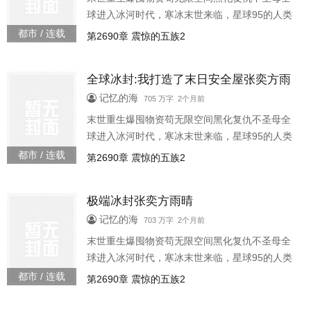
球进入冰河时代，寒冰末世来临，星球95的人类
全部丧生上一世，张奕因为心地善良，结果被自
都市 / 连载
第2690章 震惊的五族2
己帮助过的人杀死了。重生回到寒冰末世前一个
月，张奕觉醒空间异能，开始疯狂的囤积物资缺
全球冰封:我打造了末日安全屋张奕方雨
少物资他直接掏空一座超级商场价值百亿的仓库
晴
住的不舒服他打造了一座堪比末日堡垒的超级安
记忆的海
705 万字 2个月前
全屋末日来临，别人都冻成狗
末世重生爆囤物资苟无限空间黑化复仇不圣母全
球进入冰河时代，寒冰末世来临，星球95的人类
全部丧生上一世，张奕因为心地善良，结果被自
都市 / 连载
第2690章 震惊的五族2
己帮助过的人杀死了。重生回到寒冰末世前一个
月，张奕觉醒空间异能，开始疯狂的囤积物资缺
极端冰封张奕方雨晴
少物资他直接掏空一座超级商场价值百亿的仓库
住的不舒服他打造了一座堪比末日堡垒的超级安
记忆的海
703 万字 2个月前
全屋末日来临，别人都冻成狗
末世重生爆囤物资苟无限空间黑化复仇不圣母全
球进入冰河时代，寒冰末世来临，星球95的人类
全部丧生上一世，张奕因为心地善良，结果被自
都市 / 连载
第2690章 震惊的五族2
己帮助过的人杀死了。重生回到寒冰末世前一个
月，张奕觉醒空间异能，开始疯狂的囤积物资缺