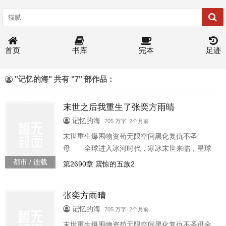
首页
书库
完本
足迹
"记忆的海" 共有 "7" 部作品：
末世之后我重生了张奕方雨晴
记忆的海
705 万字 2个月前
末世重生爆囤物资苟无限空间黑化复仇不圣
母 全球进入冰河时代，寒冰末世来临，星球
95的人类全部丧生 上一世，张奕因为心地善
都市 / 连载
第2690章 震惊的五族2
良，结果被自己帮助过的人杀死了。 重生回
到寒冰末世前一个月，张奕觉醒空间异能，开始
张奕方雨晴
疯狂的囤积物资 缺少物资他直接掏空一座超
级商场价值百亿的仓库
记忆的海
705 万字 2个月前
末世重生爆囤物资苟无限空间黑化复仇不圣母全