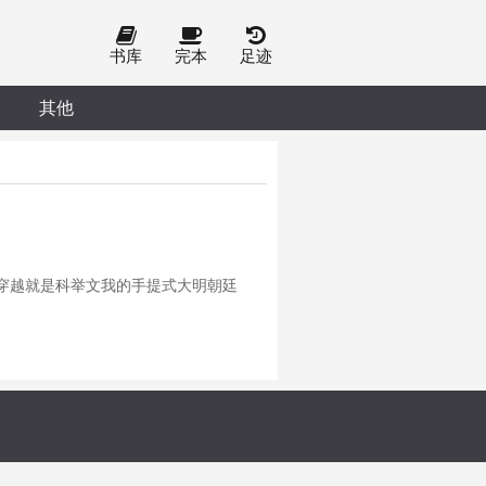
书库
完本
足迹
其他
穿越就是科举文我的手提式大明朝廷