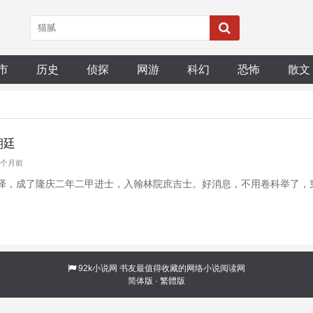
市
历史
侦探
网游
科幻
恐怖
散文
朝廷
 9个月前
泽，成了隆庆二年二甲进士，入翰林院庶吉士。好消息，不用卷科举了，
92k小说网
书友最值得收藏的网络小说阅读网
简体版
·
繁體版