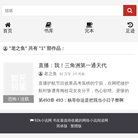
首页
书库
完本
足迹
"老之鱼" 共有 "1" 部作品：
直播：我！三角洲第一通天代
老之鱼
82 万字 2个月前
直播护航节目效果高考落榜的宁辰，在网吧做护
航时惨遭青梅校花女友分手，伤心欲绝。更惨的
直播我三角洲第一通天代197191
恐怖 / 连载
第493章 493：杨哥你这是把我当小日子整啊
92k小说网
书友最值得收藏的网络小说阅读网
简体版
·
繁體版