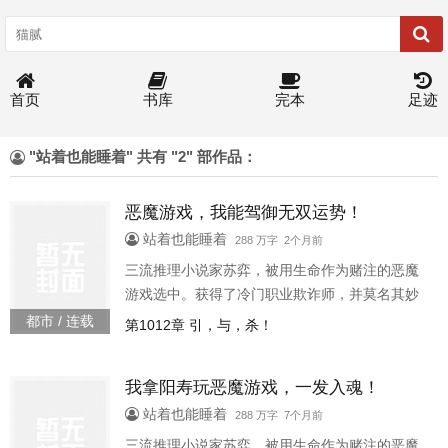
首页
书库
完本
足迹
"站着也能睡着" 共有 "2" 部作品：
恶魔游戏，我能驾御无双运势！
站着也能睡着
288 万字 2个月前
三流推理小说家苏弈，被用生命作为赌注的恶魔
游戏选中。获得了冷门职业欺诈师，并莫名其妙
的被诅咒只剩下60天生命。既如此，我就用60年
都市 / 连载
第1012章 引，与，杀！
阳寿玩游戏颤抖吧非酋我运势无双，一发入魂想
获得超凡的力量吗想获得惊人的财富吗那么请赢
我拿阳寿玩恶魔游戏，一发入魂！
得恶魔游戏，活下去吧苏弈，职业欺诈师，获得
天赋驾御无双运势，掀起逆天气浪，势不可挡。
站着也能睡着
288 万字 7个月前
针对某独立事件，无论可能性多低，都必然得到
三流推理小说家苏弈，被用生命作为赌注的恶魔