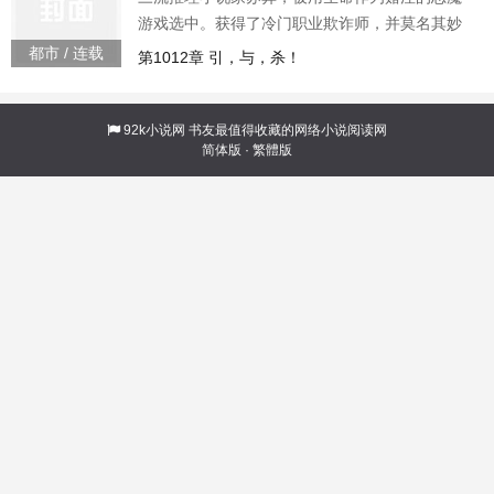
理想的结果。谁输谁死不好意思，石头剪刀
游戏选中。获得了冷门职业欺诈师，并莫名其妙
的被诅咒只剩下60天生命。既如此，我就用60年
都市 / 连载
第1012章 引，与，杀！
阳寿玩游戏颤抖吧非酋我运势无双，一发入魂想
获得超凡的力量吗想获得惊人的财富吗那么请赢
得恶魔游戏，活下去吧苏弈，职业欺诈师，获得
92k小说网
书友最值得收藏的网络小说阅读网
简体版
·
繁體版
天赋驾御无双运势，掀起逆天气浪，势不可挡。
针对某独立事件，无论可能性多低，都必然得到
理想的结果。谁输谁死不好意思，石头剪刀