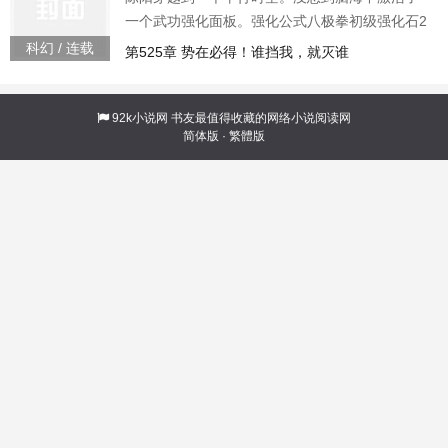
一个武功强化面板。强化公式八极拳初级强化石2
八极拳入门1想要变强，只需要获得强化石。本以
科幻 / 连载
第525章 势在必得！谁挡我，就灭谁
为人生会很平淡，没想到一场国术打假，让陈阳
的人生彻底改变。一个国内武坛的打假国术狂
人，拥有千万粉丝的顶流网红，竟然要跟他切
92k小说网
书友最值得收藏的网络小说阅读网
简体版
·
繁體版
磋。直播间里面，十几万的在线观众期待着。他
们强烈支持狂人打假国术，将国术的遮羞布给彻
底撕下来。打假狂人叫