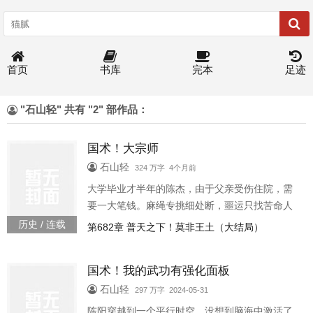
首页
书库
完本
足迹
"石山轻" 共有 "2" 部作品：
国术！大宗师
石山轻
324 万字 4个月前
大学毕业才半年的陈杰，由于父亲受伤住院，需
要一大笔钱。麻绳专挑细处断，噩运只找苦命人
人越穷，越借国术大宗师196254
历史 / 连载
第682章 普天之下！莫非王土（大结局）
国术！我的武功有强化面板
石山轻
297 万字 2024-05-31
陈阳穿越到一个平行时空。没想到脑海中激活了