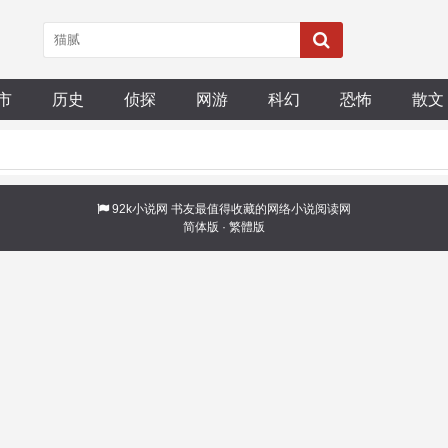
市
历史
侦探
网游
科幻
恐怖
散文
92k小说网
书友最值得收藏的网络小说阅读网
简体版
·
繁體版