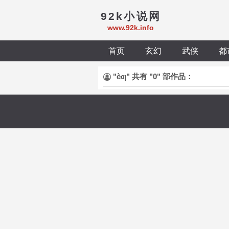
92k小说网
www.92k.info
首页
玄幻
武侠
都
"èƣ" 共有 "0" 部作品：