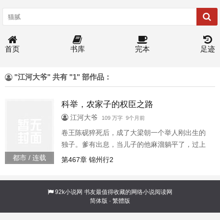
首页
书库
完本
足迹
"江河大爷" 共有 "1" 部作品：
科举，农家子的权臣之路
江河大爷
109 万字 9个月前
卷王陈砚猝死后，成了大梁朝一个举人刚出生的
独子。爹有出息，当儿子的他麻溜躺平了，过上
了衣来伸手饭来张口的好日子。谁知六岁那年他
都市 / 连载
第467章 锦州行2
和农户陈家的孩子抱错了，假少爷回到陈家当天
下地干活，就被蚂蟥吸了一上午的血，连着在床
上躺了两天才缓过来。科举，农家子的权臣之路
92k小说网
书友最值得收藏的网络小说阅读网
简体版
·
繁體版
196978