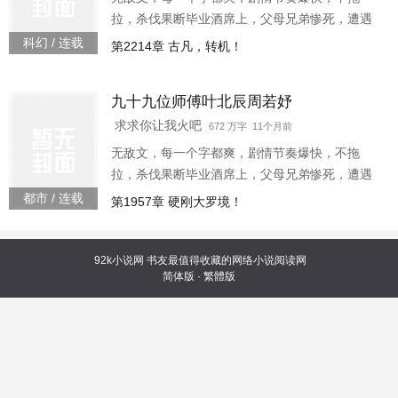
拉，杀伐果断毕业酒席上，父母兄弟惨死，遭遇
追杀，侥幸逃生，昆仑山上习武五年，我强势归
科幻 / 连载
第2214章 古凡，转机！
来“你是顶尖阔少，我惹不起你我师父一巴掌可以
拍死”“你是中医之王我师父乃鬼门传人，十三针定
九十九位师傅叶北辰周若妤
天下人生死”“你是宗师武者，一人之下，万人之上
我师父坐镇昆仑，天下宗师来拜”“你是江南王，权
求求你让我火吧
672 万字 11个月前
倾天下我师父曾为帝师，是你上司的上司”“你亿万
无敌文，每一个字都爽，剧情节奏爆快，不拖
家产，左右世界金融走向我师父掌控印钞机，你
拉，杀伐果断毕业酒席上，父母兄弟惨死，遭遇
的钱
追杀，侥幸逃生，昆仑山上习武五年，我强势归
都市 / 连载
第1957章 硬刚大罗境！
来“你是顶尖阔少，我惹不起你我师父一巴掌可以
拍死”“你是中医之王我师父乃鬼门传人，十三针定
天下人生死”“你是宗师武者，一人之下，万人之上
92k小说网
书友最值得收藏的网络小说阅读网
简体版
·
繁體版
我师父坐镇昆仑，天下宗师来拜”“你是江南王，权
倾天下我师父曾为帝师，是你