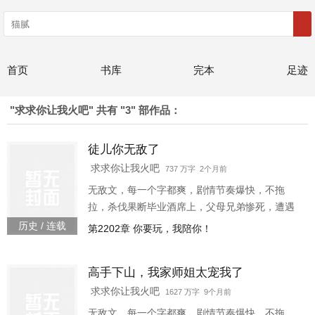
首页
书库
完本
足迹
"求求你让我火吧" 共有 "3" 部作品：
徒儿你无敌了
求求你让我火吧
737 万字 2个月前
无敌文，每一个字都爽，剧情节奏爆快，不拖
拉，杀伐果断毕业酒席上，父母兄弟惨死，遭遇
追杀，侥幸逃生，昆仑山上习武五年，我强势归
历史 / 连载
第2202章 你要玩，我陪你！
来“你是顶尖阔少，我惹不起你我师父一巴掌可以
拍死”“你是中医之王我师父乃鬼门传人，十三针定
高手下山，我家师姐太宠我了
天下人生死”“你是宗师武者，一人之下，万人之上
我师父坐镇昆仑，天下宗师来拜”“你是江南王，权
求求你让我火吧
1627 万字 9个月前
倾天下我师父曾为帝师，是你
无敌文，每一个字都爽，剧情节奏爆快，不拖