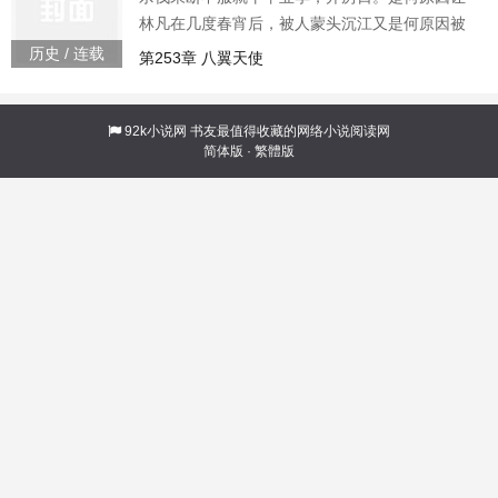
林凡在几度春宵后，被人蒙头沉江又是何原因被
傲娇师父带上山，五年后又要被赶下来。父母失
历史 / 连载
第253章 八翼天使
踪真相扑朔迷离，又是谁才是幕后真凶被抛弃五
年的知性女友又将何去何从且看林凡如何王者归
来，搅动风云
92k小说网
书友最值得收藏的网络小说阅读网
简体版
·
繁體版