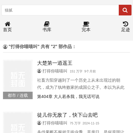
首页
书库
完本
足迹
"打得你喵喵叫" 共有 "2" 部作品：
大楚第一逍遥王
打得你喵喵叫
151 万字 9个月前
社畜方阳穿越到了一个历史上从未出现过的朝
代，成为了纨绔败家的成国公之子。本以为从此
就是锦衣玉食，逍遥奢靡的生活，结果一问才
都市 / 连载
第404章 大人若杀我，我无话可说
知，国公府不过徒有虚名，早已日落西山，日子
更是朝不保夕。方阳只好一心搞钱，却不想被卷
徒儿你无敌了，快下山去吧
入朝堂。自此少年扬刀，诛权臣，杀奸相，平四
夷，南征北战，再回首已是封狼居胥名动天下。
打得你喵喵叫
75 万字 2024-11-15
杀伐果断不服就干毕业季，开房日。是何原因让