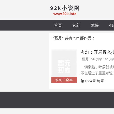
92k小说网
www.92k.info
首页
玄幻
武侠
都
"慕月" 共有 "1" 部作品：
玄幻：开局冒充
慕月
344 万字 11个月
一朝穿越，叶辰就被
不但通过了重重考验
血才炼制而成的法宝
科幻 / 全本
第1234章 终章