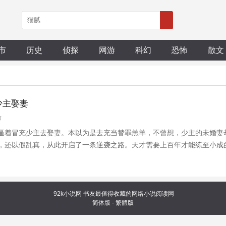
市
历史
侦探
网游
科幻
恐怖
散文
少主娶妻
前
逼着冒充少主去娶妻。本以为是去充当替罪羔羊，不曾想，少主的未婚妻
，还以假乱真，从此开启了一条逆袭之路。天才需要上百年才能练至小成
92k小说网
书友最值得收藏的网络小说阅读网
简体版
·
繁體版