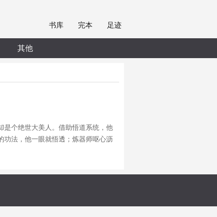
书库
完本
足迹
其他
却是个绝世大美人。借助悟道系统，他
的功法，他一眼就悟透；炼器师呕心沥