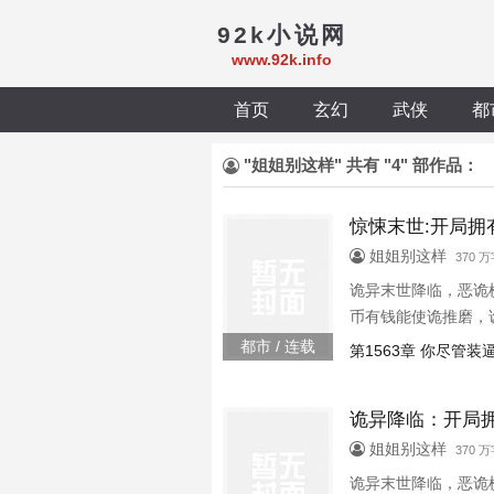
92k小说网
www.92k.info
首页
玄幻
武侠
都
"姐姐别这样" 共有 "4" 部作品：
惊悚末世:开局拥
姐姐别这样
370 
诡异末世降临，恶诡
币有钱能使诡推磨，
死亡医院买恶诡商场
都市 / 连载
第1563章 你尽管
诡异降临：开局
姐姐别这样
370 
诡异末世降临，恶诡