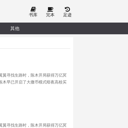
书库
完本
足迹
其他
翼翼寻找生路时，陈木开局获得万亿冥
陈木早已开启了大撒币模式暗夜高校买
不也给买下来吧。红衣女诡区区
翼翼寻找生路时，陈木开局获得万亿冥