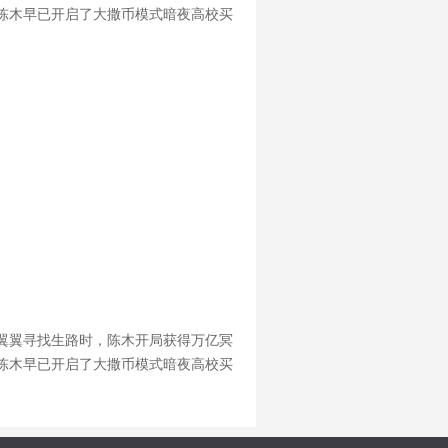
陈木早已开启了大撒币模式暗夜高校买
不也给买下来吧。红衣女诡区区
翼翼寻找生路时，陈木开局获得万亿冥
陈木早已开启了大撒币模式暗夜高校买
不也给买下来吧。红衣女诡区区