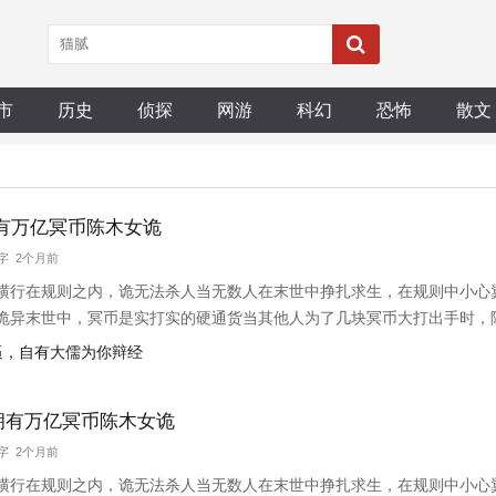
市
历史
侦探
网游
科幻
恐怖
散文
有万亿冥币陈木女诡
万字 2个月前
横行在规则之内，诡无法杀人当无数人在末世中挣扎求生，在规则中小心
诡异末世中，冥币是实打实的硬通货当其他人为了几块冥币大打出手时，
买一个个诡异场景，被陈木收入囊中。那边那头红衣女诡好像挺强的，要
装逼，自有大儒为你辩经
拥有万亿冥币陈木女诡
万字 2个月前
横行在规则之内，诡无法杀人当无数人在末世中挣扎求生，在规则中小心