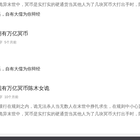
诡异末世中，冥币是实打实的硬通货当其他人为了几块冥币大打出手时，
买一个个诡异场景，被陈木收入囊中。那边那头红衣女诡好像挺强的，要
装逼，自有大儒为你辩经
拥有万亿冥币
万字 5个月前
装逼，自有大儒为你辩经
我有万亿冥币陈木女诡
万字 10个月前
横行在规则之内，诡无法杀人当无数人在末世中挣扎求生，在规则中小心
诡异末世中，冥币是实打实的硬通货当其他人为了几块冥币大打出手时，
买一个个诡异场景，被陈木收入囊中。那边那头红衣女诡好像挺强的，要