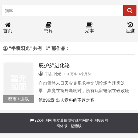
首页
书库
完本
足迹
"半顷阳光" 共有 "1" 部作品：
庇护所进化论
半顷阳光
151 万字 4个月前
血肉骨骼末日天灾克系求生文明坟场当迷雾笼
罩，异魔在窗外嘶吼时，所有玩家蜷缩在破败庇
护所中颤抖。而白毅却被传送到了神祇“无尽血肉”
都市 / 连载
第896章 出人意料的不速之客
的脸上，目睹血肉星球被更为可怕的存在啃食的
恐怖盛宴祂身上溅落的血肉碎骨，成了白毅唯一
的新手礼包。有人用神秘树庇护所进化论195729
92k小说网
书友最值得收藏的网络小说阅读网
简体版
·
繁體版