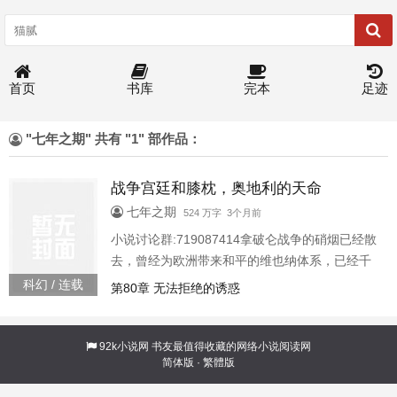
首页
书库
完本
足迹
"七年之期" 共有 "1" 部作品：
战争宫廷和膝枕，奥地利的天命
七年之期
524 万字 3个月前
小说讨论群:719087414拿破仑战争的硝烟已经散
去，曾经为欧洲带来和平的维也纳体系，已经千
疮百孔。看似毫无波澜的和平表象之下，则是暗
科幻 / 连载
第80章 无法拒绝的诱惑
流涌动的时代漩涡，暴风之前的宁静。空气中弥
漫着汗水蒸腾的雾气，呛人的黑烟让人难以呼
吸，高雅的餐桌上，一群军人和穿着西装胖子正
92k小说网
书友最值得收藏的网络小说阅读网
简体版
·
繁體版
在你推我攘，饕餮着那名为世界的大餐，墙上挂
着梵高的自画像，耳边萦绕着圆舞曲。突然音乐