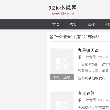
92k小说网
www.92k.info
首页
玄幻
武侠
都
"一叶青天" 共有 "4" 部作品：
九星镇天诀
一叶青天
377 万字
九天星河为图，亿万
独尊撼天，盖世帝尊
科幻 / 连载
新书剑动仙朝发布！
帝道独尊
一叶青天
652 万字 
天地初始，宇宙洪荒