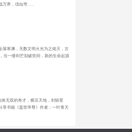
，伐仙穹......
坠落寒渊，无数文明火光为之熄灭，古
流转，当一缕剑芒划破世间，新的生命起源
肉体无双的奇才，横压天地，剑斩星
9 分享书籍《盖世帝尊》作者：一叶青天