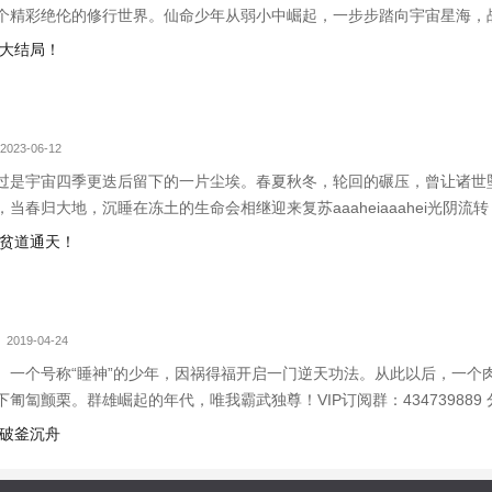
精彩绝伦的修行世界。仙命少年从弱小中崛起，一步步踏向宇宙星海，战万界
 大结局！
2023-06-12
过是宇宙四季更迭后留下的一片尘埃。春夏秋冬，轮回的碾压，曾让诸世
当春归大地，沉睡在冻土的生命会相继迎来复苏aaaheiaaahei光阴
帝道独尊盖世人王青天的第四部小说
 贫道通天！
 2019-04-24
。一个号称“睡神”的少年，因祸得福开启一门逆天功法。从此以后，一个
匍匐颤栗。群雄崛起的年代，唯我霸武独尊！VIP订阅群：43473988
盖世帝尊》还不错的话请不要忘记向您QQ群和微博里的朋友推荐哦！
 破釜沉舟