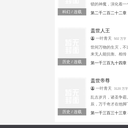
锁的神魔，演化着一个
科幻 / 连载
第二千二百二十二章
盖世人王
一叶青天
502 万字 
世间万物的生灭，不
来无人能抗衡。相传，
开启了撼天盖世帝尊
历史 / 连载
第一千三百九十四章
盖世帝尊
一叶青天
3120 万字
乱古岁月，诸圣争霸
辰，万千奇才在他脚下
各位书友要是觉得《
历史 / 连载
第一千三百三十三章