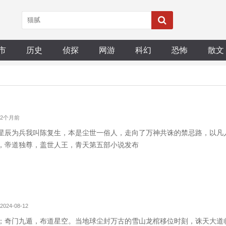
市
历史
侦探
网游
科幻
恐怖
散文
 2个月前
星辰为兵我叫陈复生，本是尘世一俗人，走向了万神共诛的禁忌路，以凡
，帝道独尊，盖世人王，青天第五部小说发布
2024-08-12
；奇门九遁，布道星空。当地球尘封万古的雪山龙棺移位时刻，诛天大道