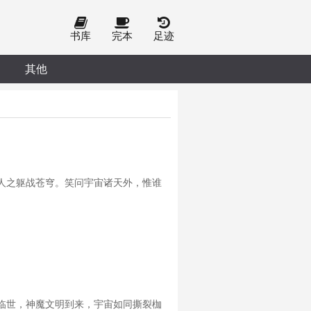
书库
完本
足迹
其他
人之躯战苍穹。笑问宇宙诸天外，惟谁
临世，神魔文明到来，宇宙如同撕裂枷