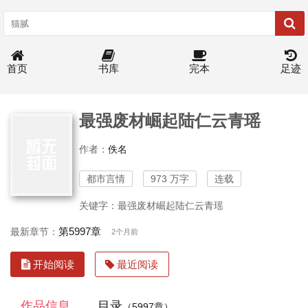
首页
书库
完本
足迹
最强废材崛起陆仁云青瑶
作者：
佚名
都市言情
973 万字
连载
关键字：最强废材崛起陆仁云青瑶
第5997章
最新章节：
2个月前
开始阅读
最近阅读
作品信息
目录
（5997章）