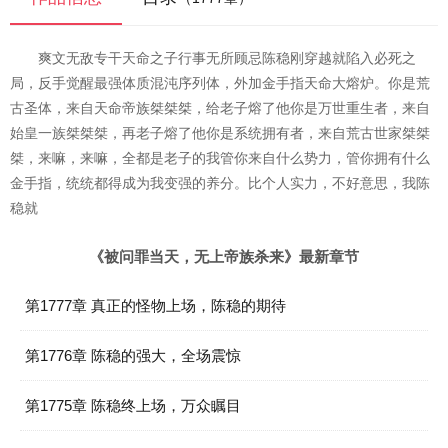
爽文无敌专干天命之子行事无所顾忌陈稳刚穿越就陷入必死之
局，反手觉醒最强体质混沌序列体，外加金手指天命大熔炉。你是荒
古圣体，来自天命帝族桀桀桀，给老子熔了他你是万世重生者，来自
始皇一族桀桀桀，再老子熔了他你是系统拥有者，来自荒古世家桀桀
桀，来嘛，来嘛，全都是老子的我管你来自什么势力，管你拥有什么
金手指，统统都得成为我变强的养分。比个人实力，不好意思，我陈
稳就
《被问罪当天，无上帝族杀来》最新章节
第1777章 真正的怪物上场，陈稳的期待
第1776章 陈稳的强大，全场震惊
第1775章 陈稳终上场，万众瞩目