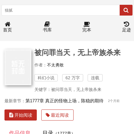
首页
书库
完本
足迹
被问罪当天，无上帝族杀来
作者：
不太勇敢
科幻小说
62 万字
连载
关键字：被问罪当天，无上帝族杀来
第1777章 真正的怪物上场，陈稳的期待
最新章节：
2个月前
开始阅读
最近阅读
作品信息
目录
（1777章）