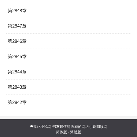
第2848章
第2847章
第2846章
第2845章
第2844章
第2843章
第2842章
92k小说网
书友最值得收藏的网络小说阅读网
简体版
·
繁體版