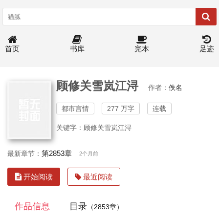
首页
书库
完本
足迹
顾修关雪岚江浔
作者：
佚名
都市言情
277 万字
连载
关键字：顾修关雪岚江浔
第2853章
最新章节：
2个月前
开始阅读
最近阅读
作品信息
目录
（2853章）