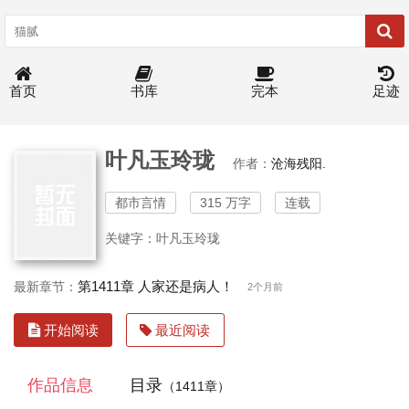
首页
书库
完本
足迹
叶凡玉玲珑
作者：
沧海残阳.
都市言情
315 万字
连载
关键字：叶凡玉玲珑
第1411章 人家还是病人！
最新章节：
2个月前
开始阅读
最近阅读
作品信息
目录
（1411章）