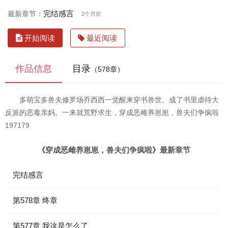
完结感言
最新章节：
2个月前
开始阅读
最近阅读
作品信息
目录
（578章）
多萌宝多兽夫修罗场乔西西一觉醒来穿书兽世。成了书里虐待大
反派的恶毒亲妈。一来就荒野求生，穿成恶雌养崽崽，兽夫们争疯啦
197179
《穿成恶雌养崽崽，兽夫们争疯啦》最新章节
完结感言
第578章 终章
第577章 我这是怎么了