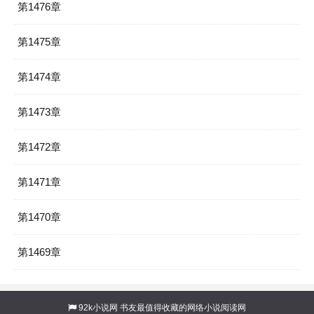
第1476章
第1475章
第1474章
第1473章
第1472章
第1471章
第1470章
第1469章
92k小说网
书友最值得收藏的网络小说阅读网