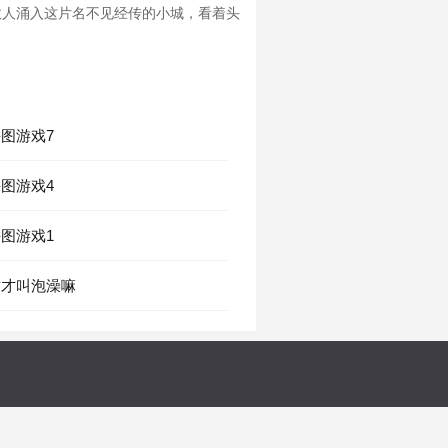
数人涌入这片名不见经传的小城，看着头
拼图游戏7
拼图游戏4
拼图游戏1
 这才叫泡澡嘛