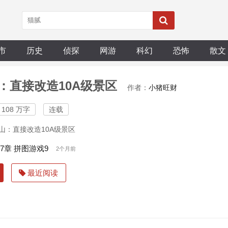
市
历史
侦探
网游
科幻
恐怖
散文
：直接改造10A级景区
作者：
小猪旺财
108 万字
连载
山：直接改造10A级景区
87章 拼图游戏9
2个月前
最近阅读