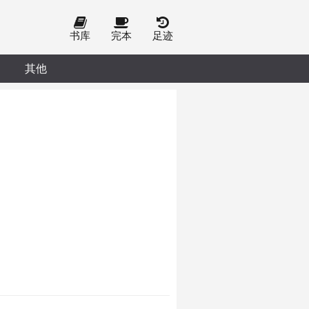
书库
完本
足迹
其他