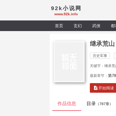
92k小说网
www.92k.info
首页
玄幻
武侠
都
继承荒山
历史军事
关键字：继承荒
第7
最新章节：
开始阅读
作品信息
目录
（787章）