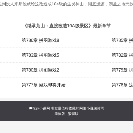
烂到没人来那他就给这改造成10a级的生灵神山，湖底遗迹，朝圣之地无
《继承荒山：直接改造10A级景区》最新章节
第786章 拼图游戏8
第785章 
第783章 拼图游戏5
第782章 
第780章 拼图游戏2
第779章 
】
第777章 游戏即将开始
第776章
92k小说网
书友最值得收藏的网络小说阅读网
简体版
·
繁體版