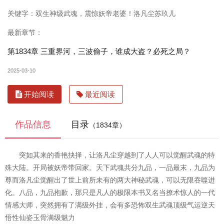
关键字：双生神级武魂，震惊妖帝老婆！洛凡尘苏玖儿
最新章节：
第1834章 三重界河，三波偷子，谁成大盗？必死之局？
2025-03-10
开始阅读
最近阅读
作品信息
目录
（1834章）
突如其来的香艳抉择，让洛凡尘穿越到了人人可以觉醒武魂的特
殊大陆。开局被妖帝带回家。天下武魂共分九品，一品最末，九品为
尊而洛凡尘觉醒出了世上前所未有的两大神秘武魂，可以无限吞噬进
化。八品，九品抱歉，那只是凡人的极限本书又名当撩术惊人的一代
情感大师，突然拥有了满级外挂，会有多恐怖双生武魂顶级气运逆天
悟性仙姿玉骨满级魅力