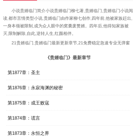
小说贵婿临门简介小说贵婿临门柳七著,贵婿临门,贵婿临门小说阅
读,都市言情类型小说,贵婿临门由作家柳七创作,四年前,他被家族赶出,
一身本领被限制,成为众人眼中的窝囊废赘婿。四年后,他得知家族被
灭,限制解除,自此,逆转人生,红颜相伴。
21贵婿临门,贵婿临门最新更新章节,21免费稳定急速专业无弹窗
《贵婿临门》最新章节
第1877章：圣主
第1876章：永寂海渊的秘密
第1875章：成王败寇
第1874章：谎言
第1873章：永恒之界