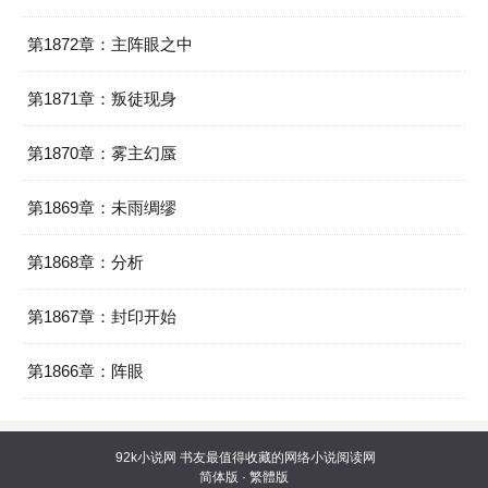
第1872章：主阵眼之中
第1871章：叛徒现身
第1870章：雾主幻蜃
第1869章：未雨绸缪
第1868章：分析
第1867章：封印开始
第1866章：阵眼
92k小说网
书友最值得收藏的网络小说阅读网
简体版
·
繁體版